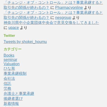
「チェンジ・オブ・コントロール」とは？事業承継すると
取引先の関係が終わるの？
に
Pharmacyonline
より
「チェンジ・オブ・コントロール」とは？事業承継すると
取引先の関係が終わるの？
に
nesgroup
より
神奈川県中小企業団体中央会で意見交換をしてきました
に
upace
より
Twitter
Tweets by shokei_houmu
カテゴリー
Books
seminar
Valuation
ひな形
事業承継税制
会社法
信託
労務
弁護士と事業承継
後継者選び
新着情報