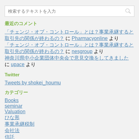
最近のコメント
「チェンジ・オブ・コントロール」とは？事業承継すると
取引先の関係が終わるの？
に
Pharmacyonline
より
「チェンジ・オブ・コントロール」とは？事業承継すると
取引先の関係が終わるの？
に
nesgroup
より
神奈川県中小企業団体中央会で意見交換をしてきました
に
upace
より
Twitter
Tweets by shokei_houmu
カテゴリー
Books
seminar
Valuation
ひな形
事業承継税制
会社法
信託