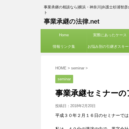
事業承継の相談なら|横浜・神奈川|弁護士杉浦智彦
ト
事業承継の法律.net
Home
実際にあったケース
情報リンク集
お悩み別の引継ぎスキー
紹介
HOME
>
seminar
>
seminar
事業承継セミナーの
投稿日：
2018年2月20日
平成３０年２月１６日のセミナーでは
私は、４０分の講演の中で、黒字会社