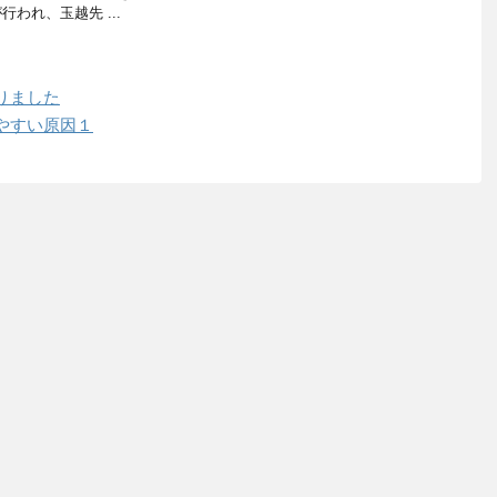
われ、玉越先 ...
りました
やすい原因１