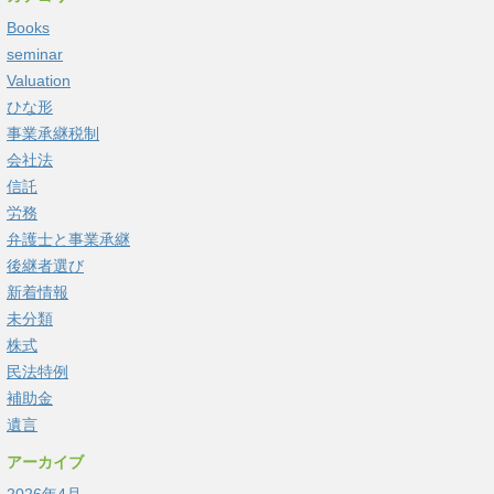
Books
seminar
Valuation
ひな形
事業承継税制
会社法
信託
労務
弁護士と事業承継
後継者選び
新着情報
未分類
株式
民法特例
補助金
遺言
アーカイブ