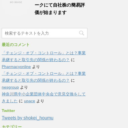
ークにて自社株の簡易評
価が始まります
最近のコメント
「チェンジ・オブ・コントロール」とは？事業
承継すると取引先の関係が終わるの？
に
Pharmacyonline
より
「チェンジ・オブ・コントロール」とは？事業
承継すると取引先の関係が終わるの？
に
nesgroup
より
神奈川県中小企業団体中央会で意見交換をして
きました
に
upace
より
Twitter
Tweets by shokei_houmu
カテゴリー