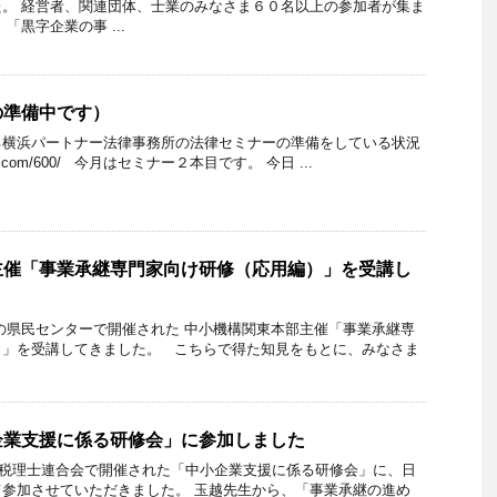
。 経営者、関連団体、士業のみなさま６０名以上の参加者が集ま
「黒字企業の事 ...
の準備中です）
る横浜パートナー法律事務所の法律セミナーの準備をしている状況
tner.com/600/ 今月はセミナー２本目です。 今日 ...
主催「事業承継専門家向け研修（応用編）」を受講し
横浜の県民センターで開催された 中小機構関東本部主催「事業承継専
）」を受講してきました。 こちらで得た知見をもとに、みなさま
企業支援に係る研修会」に参加しました
日本税理士連合会で開催された「中小企業支援に係る研修会」に、日
参加させていただきました。 玉越先生から、「事業承継の進め