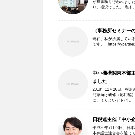
が無事執り行われました
り、盛況でした。 私も、
（事務所セミナー
現在、私が所属してい
です。 https://ypar
中小機構関東本部
ました
2018年11月26日、
門家向け研修（応用編
に、よりよいアドバ ...
日税連主催「中小
平成30年7月23日、
本弁護士連合会を通じて