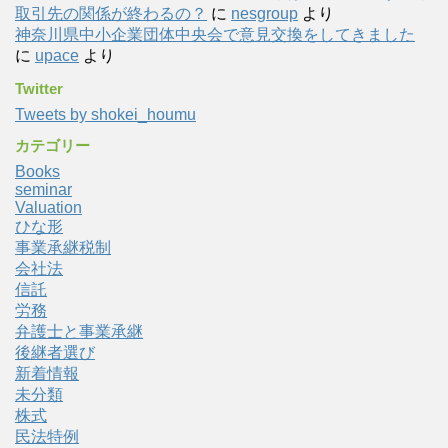
取引先の関係が終わるの？
に
nesgroup
より
神奈川県中小企業団体中央会で意見交換をしてきました
に
upace
より
Twitter
Tweets by shokei_houmu
カテゴリー
Books
seminar
Valuation
ひな形
事業承継税制
会社法
信託
労務
弁護士と事業承継
後継者選び
新着情報
未分類
株式
民法特例