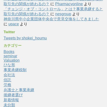
取引先の関係が終わるの？
に
Pharmacyonline
より
「チェンジ・オブ・コントロール」とは？事業承継すると
取引先の関係が終わるの？
に
nesgroup
より
神奈川県中小企業団体中央会で意見交換をしてきました
に
upace
より
Twitter
Tweets by shokei_houmu
カテゴリー
Books
seminar
Valuation
ひな形
事業承継税制
会社法
信託
労務
弁護士と事業承継
後継者選び
新着情報
未分類