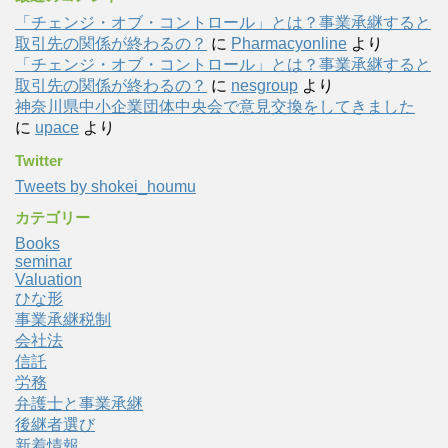
「チェンジ・オブ・コントロール」とは？事業承継すると
取引先の関係が終わるの？
に
Pharmacyonline
より
「チェンジ・オブ・コントロール」とは？事業承継すると
取引先の関係が終わるの？
に
nesgroup
より
神奈川県中小企業団体中央会で意見交換をしてきました
に
upace
より
Twitter
Tweets by shokei_houmu
カテゴリー
Books
seminar
Valuation
ひな形
事業承継税制
会社法
信託
労務
弁護士と事業承継
後継者選び
新着情報