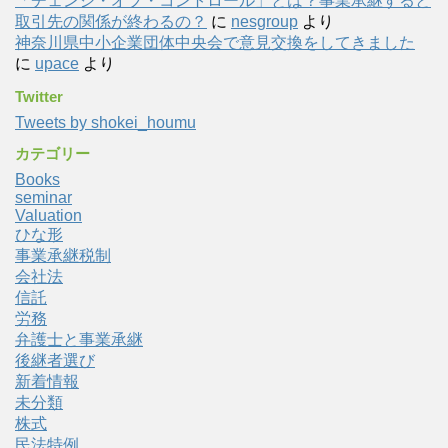
「チェンジ・オブ・コントロール」とは？事業承継すると
取引先の関係が終わるの？
に
nesgroup
より
神奈川県中小企業団体中央会で意見交換をしてきました
に
upace
より
Twitter
Tweets by shokei_houmu
カテゴリー
Books
seminar
Valuation
ひな形
事業承継税制
会社法
信託
労務
弁護士と事業承継
後継者選び
新着情報
未分類
株式
民法特例