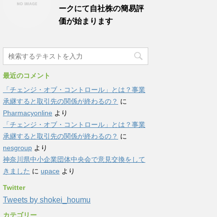
ークにて自社株の簡易評
価が始まります
最近のコメント
「チェンジ・オブ・コントロール」とは？事業
承継すると取引先の関係が終わるの？
に
Pharmacyonline
より
「チェンジ・オブ・コントロール」とは？事業
承継すると取引先の関係が終わるの？
に
nesgroup
より
神奈川県中小企業団体中央会で意見交換をして
きました
に
upace
より
Twitter
Tweets by shokei_houmu
カテゴリー