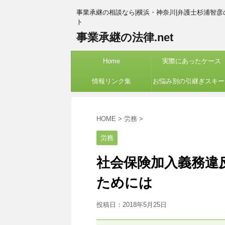
事業承継の相談なら|横浜・神奈川|弁護士杉浦智彦
ト
事業承継の法律.net
Home
実際にあったケース
情報リンク集
お悩み別の引継ぎスキー
紹介
HOME
>
労務
>
労務
社会保険加入義務違
ためには
投稿日：
2018年5月25日