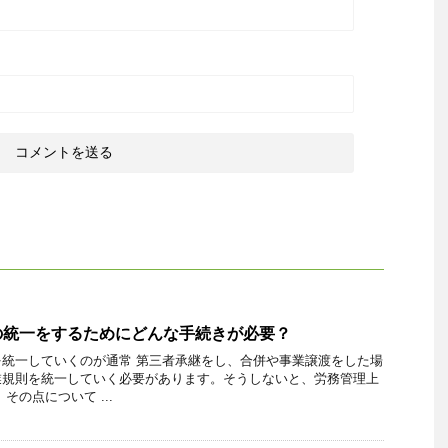
の統一をするためにどんな手続きが必要？
統一していくのが通常 第三者承継をし、合併や事業譲渡をした場
業規則を統一していく必要があります。そうしないと、労務管理上
その点について ...