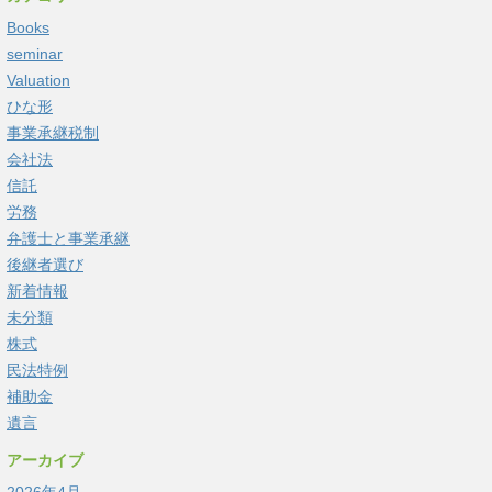
Books
seminar
Valuation
ひな形
事業承継税制
会社法
信託
労務
弁護士と事業承継
後継者選び
新着情報
未分類
株式
民法特例
補助金
遺言
アーカイブ